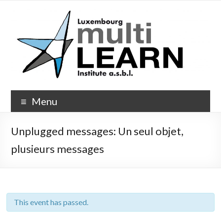
Skip
to
content
Multi-
Menu
Learn.org
Unplugged messages: Un seul objet,
plusieurs messages
This event has passed.