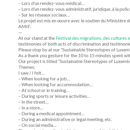
– Lors d’un rendez-vous médical…
– Lors d’un rendez-vous administratif, juridique, à la poli
– Sur les réseaux sociaux…
Le projet est mis en œuvre avec le soutien du Ministère d
AMIF.
—
At our stand at the
Festival des migrations, des cultures 
testimonies of both acts of discrimination and testimonies 
Please stop by at our “Sustainable Stereotypes of Luxemb
As a thank you gesture for the 10 to 15 minutes spent with 
Our project is titled “Sustainable Stereotypes of Luxemb
Themes:
I saw / I felt…
– When looking for a job…
– When looking for accommodation…
– At school or in training…
– During sports or leisure activities…
– In the street…
– In a store…
– During a medical appointment…
– During an administrative or legal meeting, etc.
– On social media…