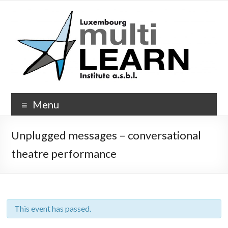
Skip
to
content
Multi-
Menu
Learn.org
Unplugged messages – conversational
theatre performance
This event has passed.