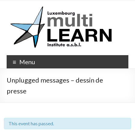
Skip
to
content
Multi-
Menu
Learn.org
Unplugged messages – dessin de
presse
This event has passed.